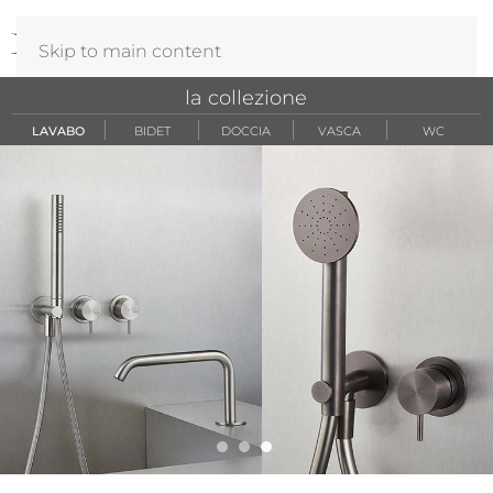
Skip to main content
la collezione
LAVABO
BIDET
DOCCIA
VASCA
WC
zero316 sl