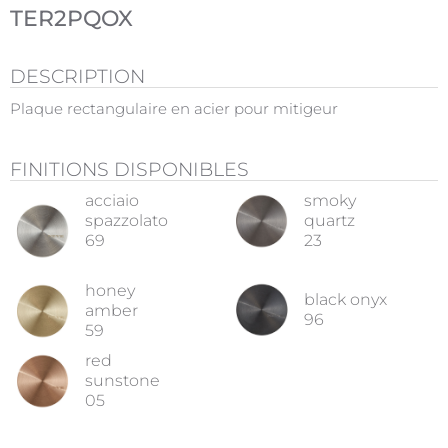
TER2PQOX
DESCRIPTION
Plaque rectangulaire en acier pour mitigeur
FINITIONS DISPONIBLES
acciaio
smoky
spazzolato
quartz
69
23
honey
black onyx
amber
96
59
red
sunstone
05