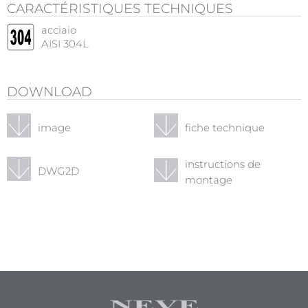
CARACTÉRISTIQUES TECHNIQUES
acciaio
AISI 304L
DOWNLOAD
image
fiche technique
instructions de
DWG2D
montage