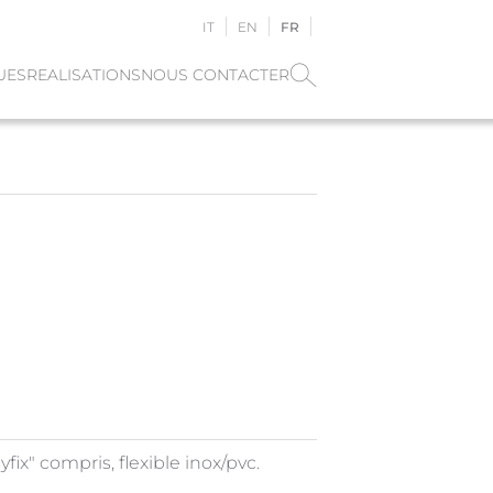
IT
EN
FR
UES
REALISATIONS
NOUS CONTACTER
fix" compris, flexible inox/pvc.