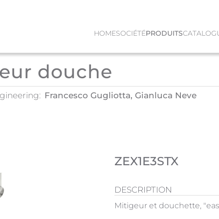
HOME
SOCIÉTÉ
PRODUITS
CATALOG
geur douche
gineering:
Francesco Gugliotta, Gianluca Neve
ZEX1E3STX
DESCRIPTION
Mitigeur et douchette, "easy