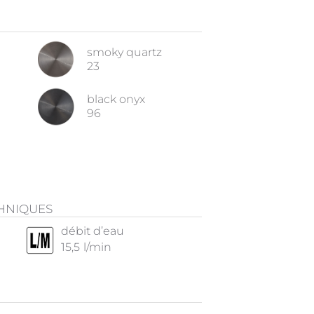
smoky quartz
23
black onyx
96
CHNIQUES
débit d’eau
15,5
l/min